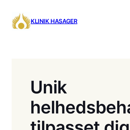
Spring
til
KLINIK HASAGER
indhold
Unik
helhedsbeh
tilpasset dig